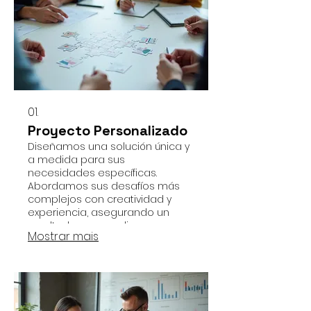
01.
Proyecto Personalizado
Diseñamos una solución única y
a medida para sus
necesidades específicas.
Abordamos sus desafíos más
complejos con creatividad y
experiencia, asegurando un
resultado que se alinea
Mostrar mais
perfectamente con sus
objetivos.