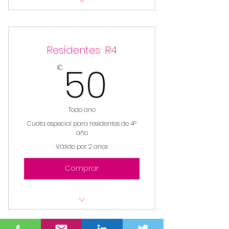
Acceso a foros privados
Descuentos especiales en los
Residentes: R4
congresos y cursos AEPCIMA
50€
50
€
Acceso exclusivo a webinars
AEPCIMA
Acceso exclusivo a vídeos y
Todo ano
artículos
Cuota especial para residentes de 4º
año
Válido por 2 anos
Comprar
Acceso a foros privados