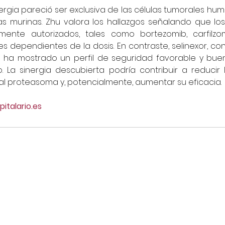
ergia pareció ser exclusiva de las células tumorales hum
s murinas. Zhu valora los hallazgos señalando que los 
ente autorizados, tales como bortezomib, carfilzom
s dependientes de la dosis. En contraste, selinexor, c
, ha mostrado un perfil de seguridad favorable y buena
o. La sinergia descubierta podría contribuir a reducir l
 al proteasoma y, potencialmente, aumentar su eficacia.
italario.es