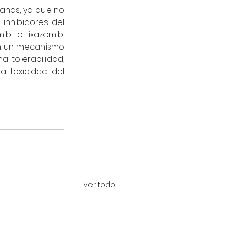
anas, ya que no 
inhibidores del 
ib e ixazomib, 
on un mecanismo 
 tolerabilidad, 
a toxicidad del 
Ver todo