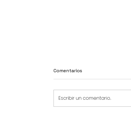
Comentarios
Escribir un comentario...
Una nueva técnica estima
la localización de los
tumores de mama para