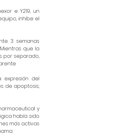
xor e Y219, un 
uipo, inhibe el 
nte 3 semanas 
ientras que la 
es por separado, 
arente. 
 expresión del 
 de apoptosis, 
harmaceutical y 
gica había sido 
nes más activas 
mama. 