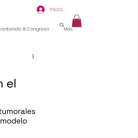
Iniciar sesión
ontenido III Congreso
Más...
 el
tumorales 
 modelo 