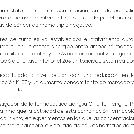
han establecido que la combinación formada por seline
 proteasoma recientemente desarrollado por el mismo eq
as de cáncer de mama triple negativo. 
res de tumores ya establecidos el tratamiento dura
umoral, en un efecto sinérgico entre ambos fármacos. M
 se situó entre el 61 y el 77% con los respectivos agent
ció a una tasa inferior al 20%, sin toxicidad sistémica ap
ecapitulada a nivel celular, con una reducción en la
ración Ki-67 y un aumento concomitante de marcadores
ogramada.
stigador de la farmacéutica Jiangsu Chia Tai Fenghai P
, afirma que la actividad de esta combinación farmacoló
da in vitro, en experimentos en los que las concentracio
cto marginal sobre la viabilidad de células normales de 