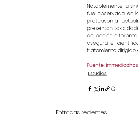
Notablemente, la sin
fue observada en la
proteasoma actualm
presentan toxicidade
de acción diferente
asegura el científic
tratamiento dirigido
Fuente: immedicohosp
Estudios
Entradas recientes