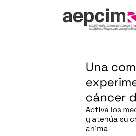
Una com
experime
cáncer d
Activa los me
y atenúa su c
animal