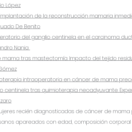
io López
la implantación de la reconstrucción mamaria inmed
 Aguado De Benito
operatorio del ganglio centinela en el carcinoma ducta
andro Nania
 de mama tras mastectomía. Impacto del tejido resid
 Gómez
radioterapia intraoperatoria en cáncer de mama pr
glio centinela tras quimioterapia neoadyuvante. Expe
ázaro
mujeres recién diagnosticadas de cáncer de mama p
anos apareados con edad, composición corporal y n