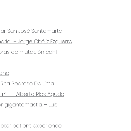
enar San José Santamarta
maria – Jorge Chóliz Ezquerro
oras de mutación cdh1 –
Cano
– Rita Pedroso De Lima
n1+. – Alberto Ríos Agudo
r gigantomastia. – Luis
icker patient experience