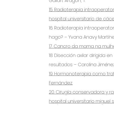
Gallart Aragón, T.
15. Radioterapia intraoperato
hospital universitario de cá
16. Radioterapia intraoperator
hago? – Yvana Anavy Martín
17. Cancro da mama na mulhe
18. Disección axilar dirigida
resultados – Carolina Jiméne
19. Hormonoterapia como tra
Fernández.
20. Cirugía conservadora y r
hospital universitario miguel