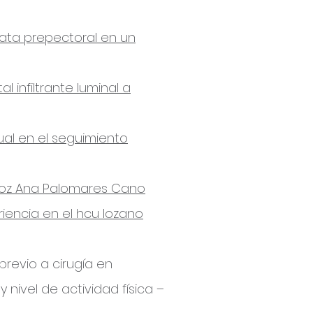
iata prepectoral en un
l infiltrante luminal a
ual en el seguimiento
ecoz Ana Palomares Cano
riencia en el hcu lozano
revio a cirugía en
ivel de actividad física –