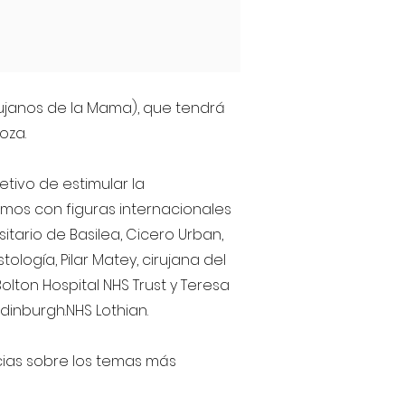
ujanos de la Mama), que tendrá
oza.
etivo de estimular la
emos con figuras internacionales
sitario de Basilea, Cicero Urban,
ogía, Pilar Matey, cirujana del
lton Hospital NHS Trust y Teresa
dinburgh.NHS Lothian.
ias sobre los temas más