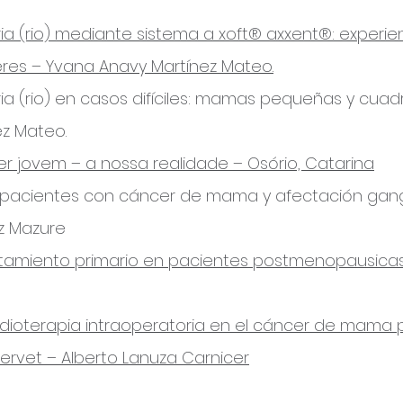
ria (rio) mediante sistema a xoft® axxent®: experien
ceres – Yvana Anavy Martínez Mateo.
ia (rio) en casos difíciles: mamas pequeñas y cuadr
ez Mateo.
r jovem – a nossa realidade – Osório, Catarina
 en pacientes con cáncer de mama y afectación gangl
z Mazure
tamiento primario en pacientes postmenopausicas
adioterapia intraoperatoria en el cáncer de mama p
 servet – Alberto Lanuza Carnicer