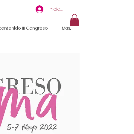
Iniciar sesión
ontenido III Congreso
Más...