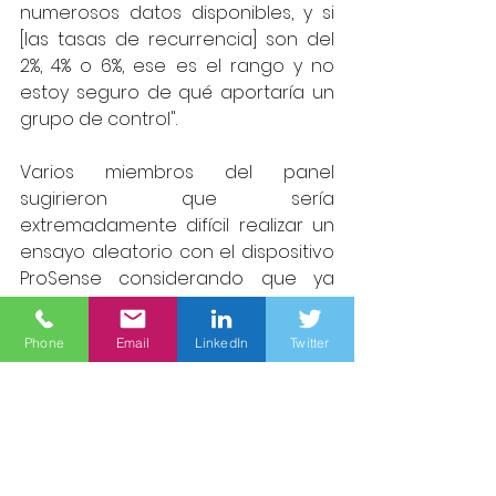
numerosos datos disponibles, y si 
[las tasas de recurrencia] son ​​del 
2%, 4% o 6%, ese es el rango y no 
estoy seguro de qué aportaría un 
grupo de control". 
Varios miembros del panel 
sugirieron que sería 
extremadamente difícil realizar un 
ensayo aleatorio con el dispositivo 
ProSense considerando que ya 
está en uso. El sistema de 
crioablación ha recibido 
Phone
Email
LinkedIn
Twitter
autorización en los EE. UU. para 
aplicaciones generales de 
crioablación mínimamente invasiva, 
incluidos los tumores de riñón, 
hígado y mama benignos, y se 
ofrece en varios centros 