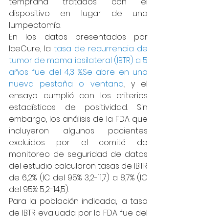
temprana tratados con el 
dispositivo en lugar de una 
lumpectomía.
En los datos presentados por 
IceCure, la 
tasa de recurrencia de 
tumor de mama ipsilateral (IBTR) a 5 
años fue del 4,3 %.Se abre en una 
nueva pestaña o ventana.
, y el 
ensayo cumplió con los criterios 
estadísticos de positividad. Sin 
embargo, los análisis de la FDA que 
incluyeron algunos pacientes 
excluidos por el comité de 
monitoreo de seguridad de datos 
del estudio calcularon tasas de IBTR 
de 6,2% (IC del 95%: 3,2-11,7) a 8,7% (IC 
del 95%: 5,2-14,5).
Para la población indicada, la tasa 
de IBTR evaluada por la FDA fue del 